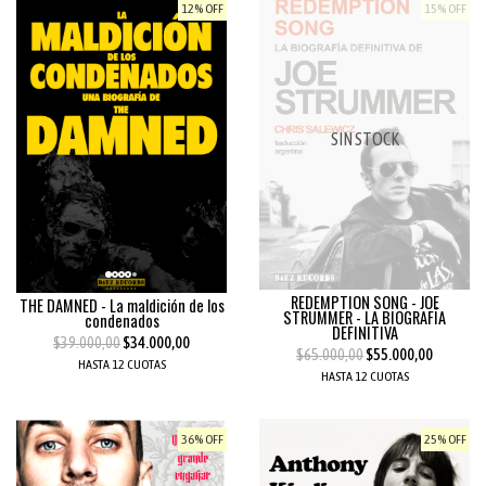
12% OFF
15% OFF
SIN STOCK
REDEMPTION SONG - JOE
THE DAMNED - La maldición de los
STRUMMER - LA BIOGRAFÍA
condenados
DEFINITIVA
$39.000,00
$34.000,00
$65.000,00
$55.000,00
HASTA 12 CUOTAS
HASTA 12 CUOTAS
36% OFF
25% OFF